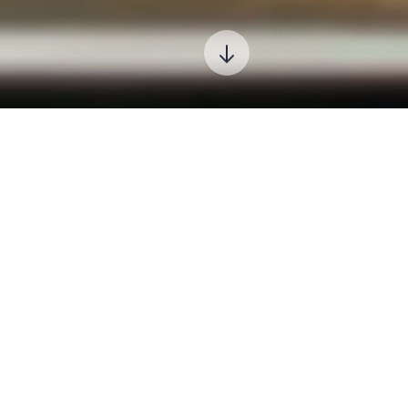
Ugrás a tartalomjegyzékhez
Forrás: OOCR Gemer
Muranói zsemlék
Hagyományos szlovák pékáruk
A murányi sütemények (muránske buchty)
hagyományos szlovák péksütemények, amelyek
ízükkel, puha tésztájukkal és változatos, finom
töltelékeikkel tűnnek ki. Ez a recept az 1960-as
évek végére nyúlik vissza, és egy helyi háziasszony