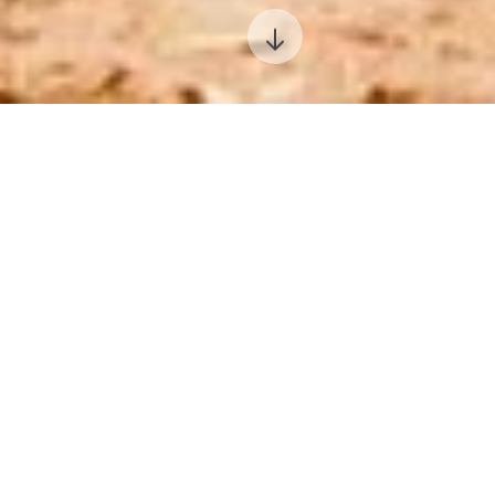
Prejdite na obsah
Zdroj: Obrovisko
Objavuj
Všetko
Turistika